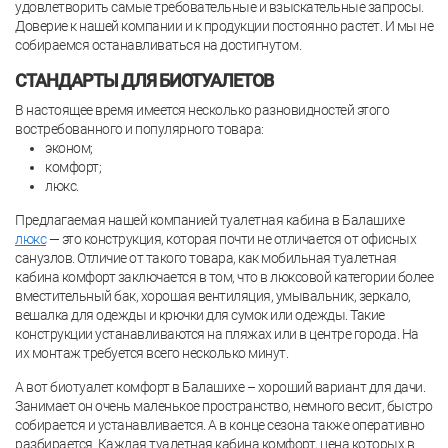
удовлетворить самые требовательные и взыскательные запросы.
Доверие к нашей компании и к продукции постоянно растет. И мы не
собираемся останавливаться на достигнутом.
СТАНДАРТЫ ДЛЯ БИОТУАЛЕТОВ
В настоящее время имеется несколько разновидностей этого
востребованного и популярного товара:
эконом;
комфорт;
люкс.
Предлагаемая нашей компанией туалетная кабина в Балашихе
люкс
— это конструкция, которая почти не отличается от офисных
санузлов. Отличие от такого товара, как мобильная туалетная
кабина комфорт заключается в том, что в люксовой категории более
вместительный бак, хорошая вентиляция, умывальник, зеркало,
вешалка для одежды и крючки для сумок или одежды. Такие
конструкции устанавливаются на пляжах или в центре города. На
их монтаж требуется всего несколько минут.
А вот биотуалет комфорт в Балашихе – хороший вариант для дачи.
Занимает он очень маленькое пространство, немного весит, быстро
собирается и устанавливается. А в конце сезона также оперативно
разбирается. Каждая туалетная кабина комфорт, цена которых в